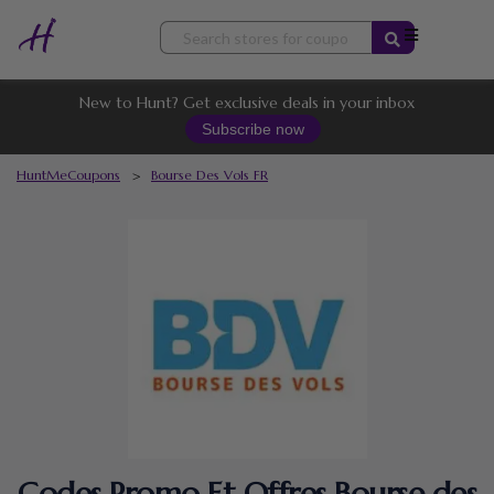
Skip
to
content
New to Hunt? Get exclusive deals in your inbox
Subscribe now
HuntMeCoupons
>
Bourse Des Vols FR
Codes Promo Et Offres Bourse des