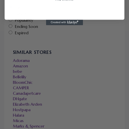
Default
Newest
Popularity
Ending Soon
Expired
SIMILAR STORES
Adorama
Amazon
bebe
Bellelily
BloomChic
CAMPER
Canadapetcare
DHgate
Elizabeth Arden
Hostpapa
Halara
Micas
Marks & Spencer