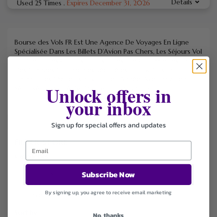
Details
Used 25 Times
.
Expires December 31, 2026
Bourse des Vols FR
Est Une Agence De Voyages En Ligne
Spécialisée Dans Les Billets D’Avion Pas Chers, Les Séjours Vol
+ Hôtel Et Les Circuits Touristiques. Elle Compare Les Tarifs
Des Grandes Compagnies Régulières Et Low Cost Pour
Garantir Les Meilleurs Prix Toute L’Année, Avec Paiement
Unlock offers in
Sécurisé Et Facilité De Paiement En 3x Ou 4x.
your inbox
Sign up for special offers and updates
FILTER STORE
Categories
Subscribe Now
Coupons
Deals
By signing up, you agree to receive email marketing
Travel
Sort by
No, thanks