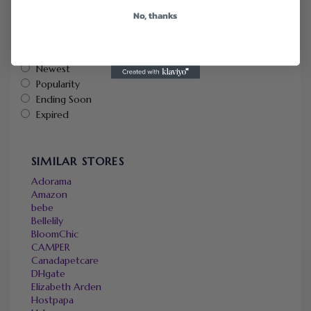
Deals
No, thanks
Sort by
Default
Newest
Popularity
Ending Soon
Expired
SIMILAR STORES
Adorama
Amazon
bebe
Bellelily
BloomChic
CAMPER
Canadapetcare
DHgate
Elizabeth Arden
Hostpapa