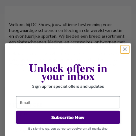
Welkom bij DC Shoes, jouw ultieme bestemming voor
hoogwaardige schoenen en kleding in de wereld van actie
en avontuurlijke sporten. Wij bieden een breed assortiment
aan skateschoenen, kleding, en accessoires, ontworpen met
stijl, comfort en duurzaamheid in gedachten. Op onze
gebruiksvriendelijke website kun je profiteren van geweldige
kortingen, snelle levering, en uitstekende klantenservice.
Unlock offers in
Ontdek onze nieuwste collecties en speciale promoties
your inbox
vandaag nog!
Sign up for special offers and updates
FILTER STORE
Categories
Subscribe Now
Apparel & Accessories
By signing up, you agree to receive email marketing
Coupons