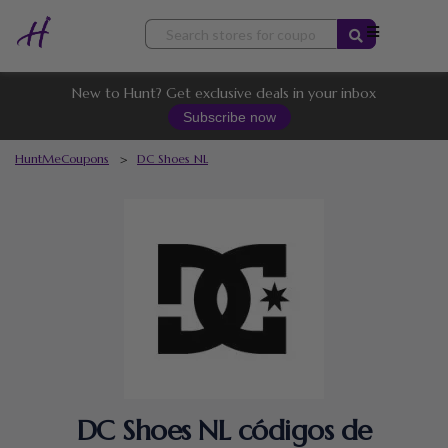
Skip
to
content
New to Hunt? Get exclusive deals in your inbox
Subscribe now
HuntMeCoupons
>
DC Shoes NL
DC Shoes NL códigos de