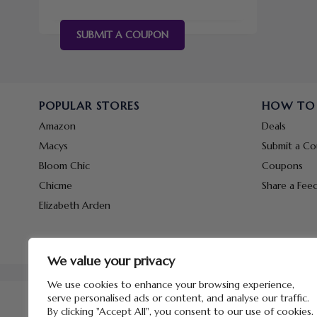
SUBMIT A COUPON
POPULAR STORES
HOW TO
Amazon
Deals
Macys
Submit a C
Bloom Chic
Coupons
Chicme
Share a Fee
Elizabeth Arden
We value your privacy
We use cookies to enhance your browsing experience,
serve personalised ads or content, and analyse our traffic.
By clicking "Accept All", you consent to our use of cookies.