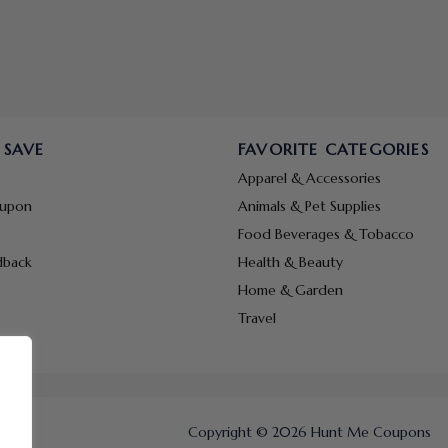
 SAVE
FAVORITE CATEGORIES
Apparel & Accessories
oupon
Animals & Pet Supplies
Food Beverages & Tobacco
dback
Health & Beauty
Home & Garden
Travel
Copyright © 2026 Hunt Me Coupons