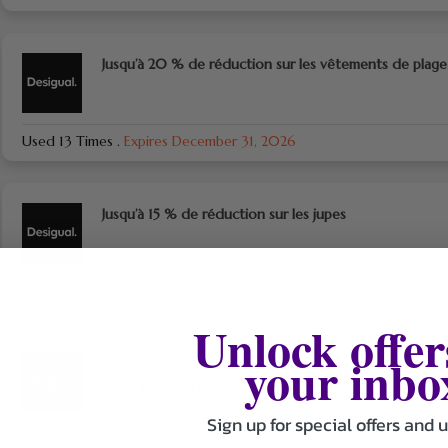
Jusqu’à 20 % de réduction sur les vêtements de plage
Used 13 Times
.
Expires December 31, 2026
Jusqu’à 15 % de réduction sur les jupes
Used 12 Times
.
Expires December 31, 2026
Unlock offer
your inbo
Inscrivez-vous maintenant et profitez d’offres et de
réductions exclusives !
Sign up for special offers and 
Used 9 Times
.
Expires December 31, 2026