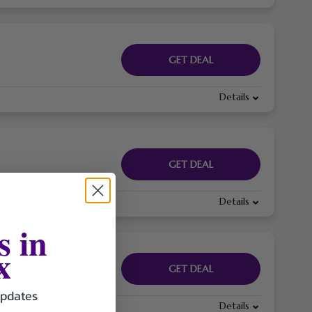
GET DEAL
Details
GET DEAL
Details
s in
x
GET DEAL
updates
Details