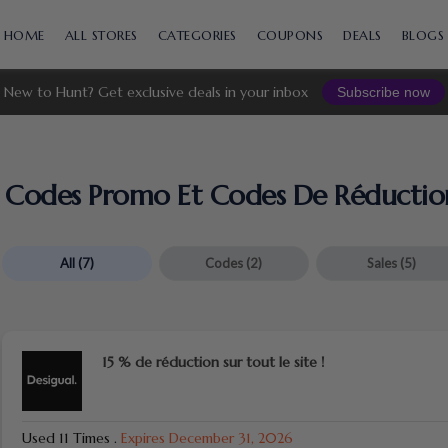
Skip
to
HOME
ALL STORES
CATEGORIES
COUPONS
DEALS
BLOGS
content
New to Hunt? Get exclusive deals in your inbox
Subscribe now
Codes Promo Et Codes De Réductio
All
(7)
Codes
(2)
Sales
(5)
15 % de réduction sur tout le site !
Used 11 Times
.
Expires December 31, 2026