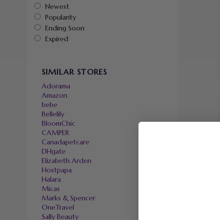
Newest
Popularity
Ending Soon
Expired
SIMILAR STORES
Adorama
Amazon
bebe
Bellelily
BloomChic
CAMPER
Canadapetcare
DHgate
Elizabeth Arden
Hostpapa
Halara
Micas
Marks & Spencer
OneTravel
Sally Beauty