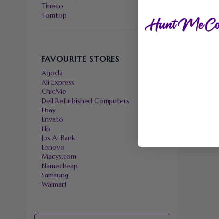
Tineco
Tomtop
FAVOURITE STORES
Agoda
Ali Express
ChicMe
Dell Refurbished Computers
Ebay
Envato
Hp
Jos A. Bank
Lenovo
Macys.com
Namecheap
Samsung
Walmart