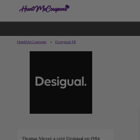
HuntMeCoupons
>
Desigual FR
Thomas Meyer a créé Desigual en 1984,