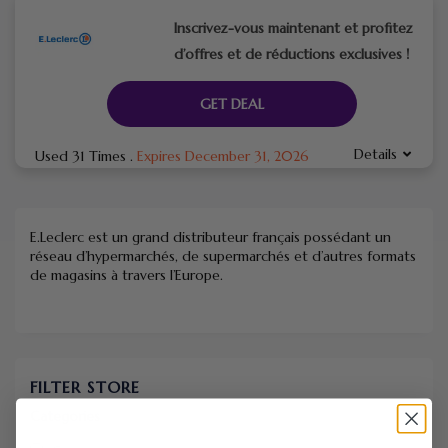
Inscrivez-vous maintenant et profitez
d’offres et de réductions exclusives !
GET DEAL
Details
Used 31 Times
.
Expires December 31, 2026
E.Leclerc est un grand distributeur français possédant un
réseau d’hypermarchés, de supermarchés et d’autres formats
de magasins à travers l’Europe.
FILTER STORE
Categories