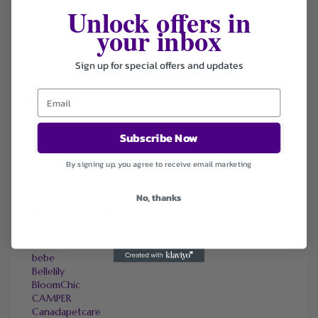
Coupons
Unlock offers in
Deals
your inbox
Electronics
Home & Garden
Sign up for special offers and updates
Sort by
Default
Newest
Popularity
Subscribe Now
Ending Soon
Expired
By signing up, you agree to receive email marketing
No, thanks
SIMILAR STORES
Adorama
Amazon
bebe
Bellelily
BloomChic
CAMPER
Canadapetcare