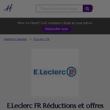
Skip
to
content
New to Hunt? Get exclusive deals in your inbox
Subscribe now
HuntMeCoupons
>
E.Leclerc FR
E.Leclerc FR Réductions et offres