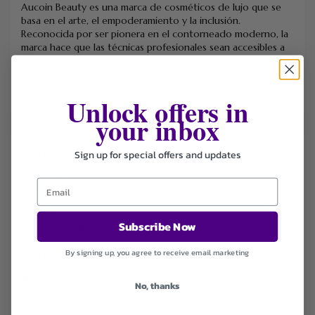
Aucoin Beauty es una marca de cosméticos de lujo que se
basa en el arte, el empoderamiento y la inclusión.
Reconocida por ser pionera en el contorneado moderno, la
marca hace que las técnicas profesionales sean accesibles a
través de fórmulas innovadoras, fáciles de usar y de alta
calidad, diseñadas para todos.
Unlock offers in
your inbox
FILTER STORE
Sign up for special offers and updates
Categories
Coupons
Deals
Subscribe Now
Health & Beauty
By signing up, you agree to receive email marketing
Sort by
Default
No, thanks
Newest
Popularity