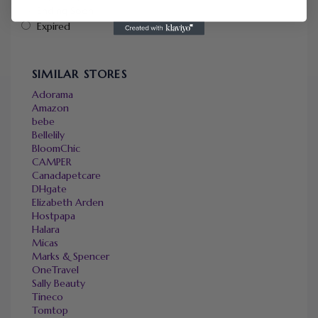
Ending Soon
Expired
SIMILAR STORES
Adorama
Amazon
bebe
Bellelily
BloomChic
CAMPER
Canadapetcare
DHgate
Elizabeth Arden
Hostpapa
Halara
Micas
Marks & Spencer
OneTravel
Sally Beauty
Tineco
Tomtop