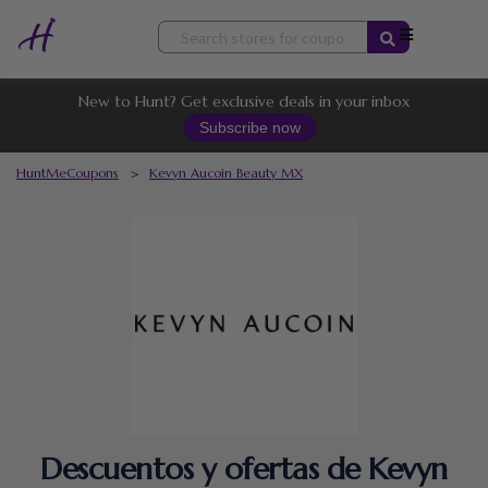
Skip
to
content
New to Hunt? Get exclusive deals in your inbox
Subscribe now
HuntMeCoupons
>
Kevyn Aucoin Beauty MX
Descuentos y ofertas de Kevyn