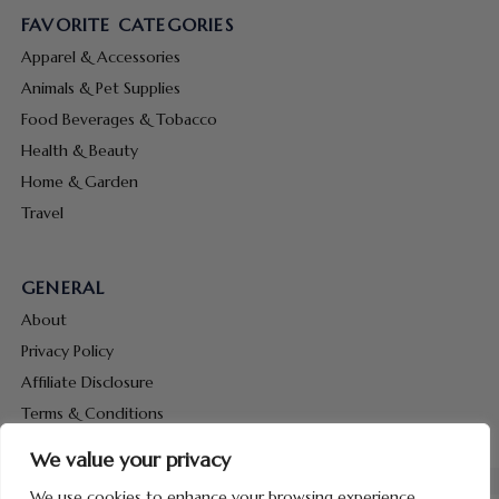
FAVORITE CATEGORIES
Apparel & Accessories
Animals & Pet Supplies
Food Beverages & Tobacco
Health & Beauty
Home & Garden
Travel
GENERAL
About
Privacy Policy
Affiliate Disclosure
Terms & Conditions
Contact Us
We value your privacy
We use cookies to enhance your browsing experience,