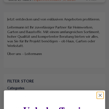
Jetzt entdecken und von exklusiven Angeboten profitieren.
Leitermann ist Ihr zuverlässiger Partner für Heimwerken,
Garten und Baustoffe. Mit einem umfangreichen Sortiment,
hoher Qualität und kompetenter Beratung bieten wir alles,
was Sie für Ihr Projekt benötigen – ob Haus, Garten oder
Werkstatt.
Über uns – Leitermann
FILTER STORE
Categories
Coupons
Deals
Free Shipping