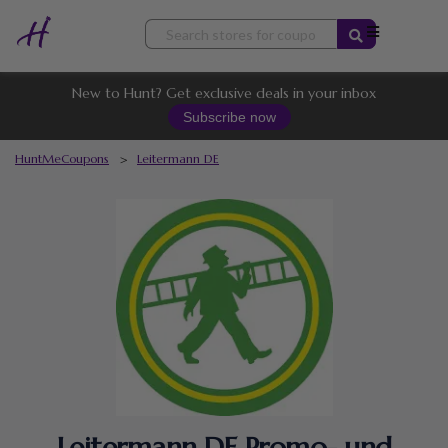
Skip
to
content
New to Hunt? Get exclusive deals in your inbox
Subscribe now
HuntMeCoupons
>
Leitermann DE
Leitermann DE Promo- und