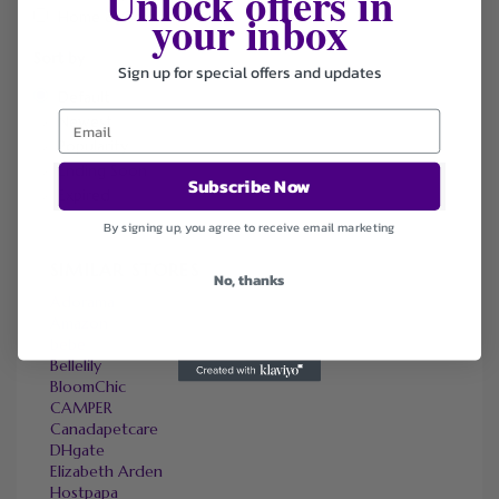
Unlock offers in
your inbox
Home & Garden
Sort by
Sign up for special offers and updates
Default
Newest
Popularity
Ending Soon
Subscribe Now
Expired
By signing up, you agree to receive email marketing
SIMILAR STORES
No, thanks
Adorama
Amazon
bebe
Bellelily
BloomChic
CAMPER
Canadapetcare
DHgate
Elizabeth Arden
Hostpapa