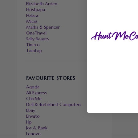
Elizabeth Arden
Hostpapa
Halara
Micas
Marks & Spencer
OneTravel
Sally Beauty
Tineco
Tomtop
FAVOURITE STORES
Agoda
Ali Express
ChicMe
Dell Refurbished Computers
Ebay
Envato
Hp
Jos A. Bank
Lenovo