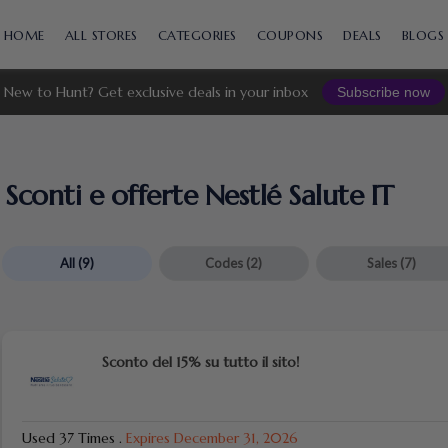
Skip
to
HOME
ALL STORES
CATEGORIES
COUPONS
DEALS
BLOGS
content
New to Hunt? Get exclusive deals in your inbox
Subscribe now
Sconti e offerte Nestlé Salute IT
All
(9)
Codes
(2)
Sales
(7)
Sconto del 15% su tutto il sito!
Used 37 Times
.
Expires December 31, 2026