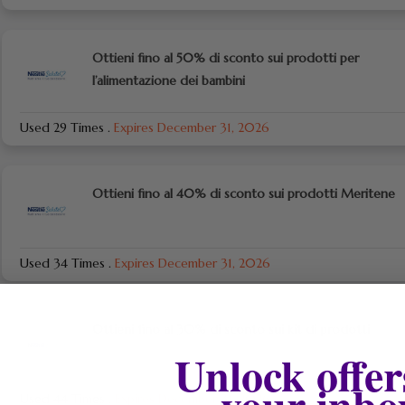
Ottieni fino al 50% di sconto sui prodotti per
l’alimentazione dei bambini
Used 29 Times
.
Expires December 31, 2026
Ottieni fino al 40% di sconto sui prodotti Meritene
Used 34 Times
.
Expires December 31, 2026
Ottieni fino al 30% di sconto sui kit di prodotti
Unlock offer
your inbo
Used 44 Times
.
Expires December 31, 2026