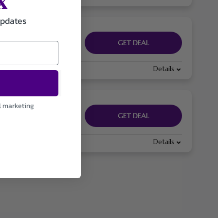
updates
GET DEAL
Details
l marketing
GET DEAL
Details