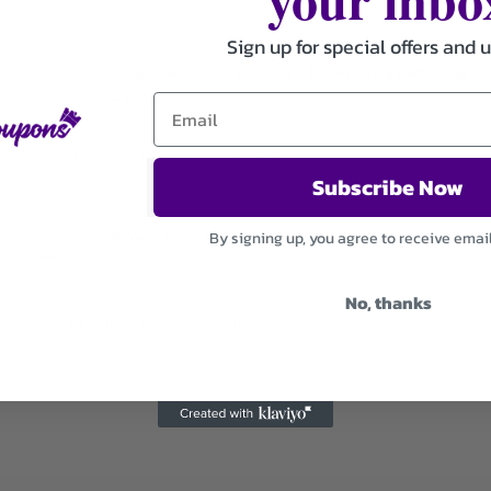
Sign up for special offers and 
Incapsulamenti di bellezza e benessere a partire da
€15,90
Used 36 Times
.
Expires December 31, 2026
Subscribe Now
By signing up, you agree to receive emai
Iscriviti ora e ottieni offerte e sconti esclusivi
No, thanks
Used 36 Times
.
Expires December 31, 2026