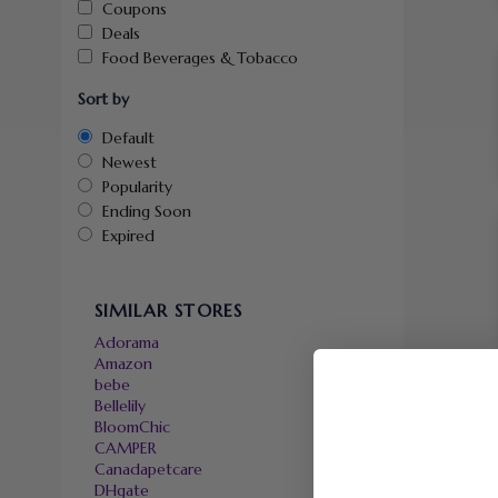
Coupons
Deals
Food Beverages & Tobacco
Sort by
Default
Newest
Popularity
Ending Soon
Expired
SIMILAR STORES
Adorama
Amazon
bebe
Bellelily
BloomChic
CAMPER
Canadapetcare
DHgate