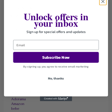
FILTER STORE
Unlock offers in
Categories
your inbox
Coupons
Deals
Sign up for special offers and updates
Travel
Sort by
Default
Subscribe Now
Newest
Popularity
By signing up, you agree to receive email marketing
Ending Soon
Expired
No, thanks
SIMILAR STORES
Adorama
Amazon
bebe