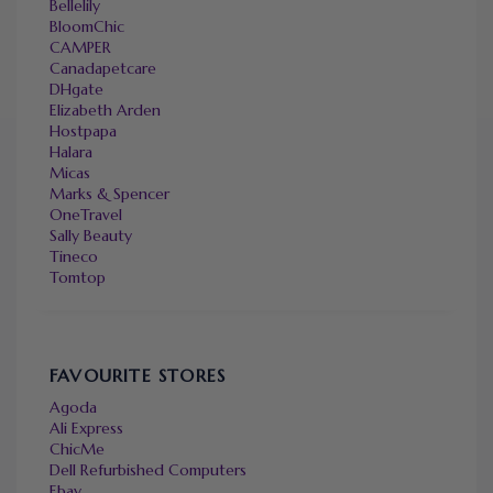
Bellelily
BloomChic
CAMPER
Canadapetcare
DHgate
Elizabeth Arden
Hostpapa
Halara
Micas
Marks & Spencer
OneTravel
Sally Beauty
Tineco
Tomtop
FAVOURITE STORES
Agoda
Ali Express
ChicMe
Dell Refurbished Computers
Ebay