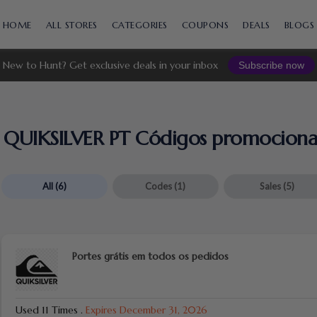
Skip
to
HOME
ALL STORES
CATEGORIES
COUPONS
DEALS
BLOGS
content
New to Hunt? Get exclusive deals in your inbox
Subscribe now
QUIKSILVER PT Códigos promocionai
All
(6)
Codes
(1)
Sales
(5)
Portes grátis em todos os pedidos
Used 11 Times
.
Expires December 31, 2026