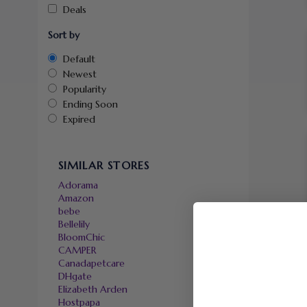
Deals
Sort by
Default
Newest
Popularity
Ending Soon
Expired
SIMILAR STORES
Adorama
Amazon
bebe
Bellelily
BloomChic
CAMPER
Canadapetcare
DHgate
Elizabeth Arden
Hostpapa