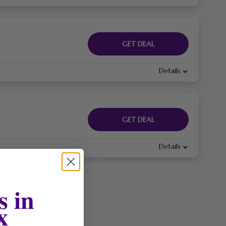
GET DEAL
Details
GET DEAL
Details
s in
x