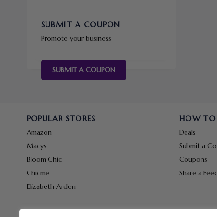
SUBMIT A COUPON
Promote your business
SUBMIT A COUPON
POPULAR STORES
HOW TO
Amazon
Deals
Macys
Submit a C
Bloom Chic
Coupons
Chicme
Share a Fee
Elizabeth Arden