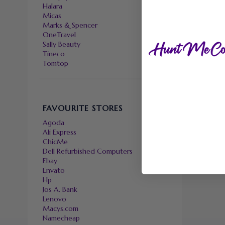
Halara
Micas
Marks & Spencer
OneTravel
Sally Beauty
Tineco
Tomtop
FAVOURITE STORES
Agoda
Ali Express
ChicMe
Dell Refurbished Computers
Ebay
Envato
Hp
Jos A. Bank
Lenovo
Macys.com
Namecheap