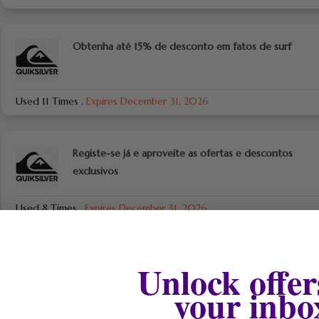
Obtenha até 15% de desconto em fatos de surf
Used 11 Times
.
Expires December 31, 2026
Registe-se já e aproveite as ofertas e descontos
exclusivos
Used 8 Times
.
Expires December 31, 2026
Unlock offer
your inbo