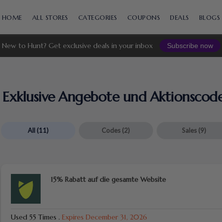
Skip
to
HOME
ALL STORES
CATEGORIES
COUPONS
DEALS
BLOGS
content
New to Hunt? Get exclusive deals in your inbox
Subscribe now
Exklusive Angebote und Aktionscod
All
(11)
Codes
(2)
Sales
(9)
15% Rabatt auf die gesamte Website
Used 55 Times
.
Expires December 31, 2026