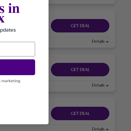
s in
x
GET DEAL
updates
Details
GET DEAL
l marketing
Details
GET DEAL
Details