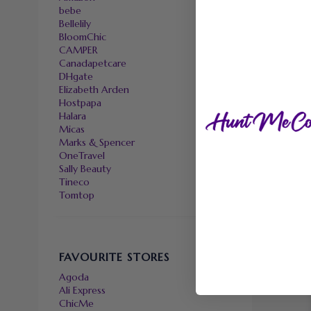
bebe
Bellelily
BloomChic
CAMPER
Canadapetcare
DHgate
Elizabeth Arden
Hostpapa
Halara
Micas
Marks & Spencer
OneTravel
Sally Beauty
Tineco
Tomtop
FAVOURITE STORES
Agoda
Ali Express
ChicMe