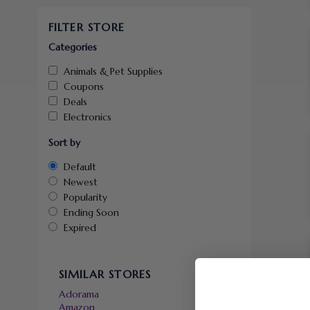
FILTER STORE
Categories
Animals & Pet Supplies
Coupons
Deals
Electronics
Sort by
Default
Newest
Popularity
Ending Soon
Expired
SIMILAR STORES
Adorama
Amazon