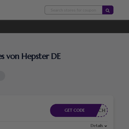
es von Hepster DE
RDERLICH
GET CODE
Details