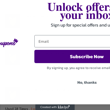
Unlock offer
your inbo
Fahrradversicherung ab 4,48€
Sign up for special offers and 
Used 23 Times
.
Expires December 31, 2026
Elektronikversicherung ab 3,00€
Subscribe Now
By signing up, you agree to receive emai
Used 30 Times
.
Expires December 31, 2026
No, thanks
Haftpflichtversicherung ab 2,50€
Used 28 Times
.
Expires December 31, 2026