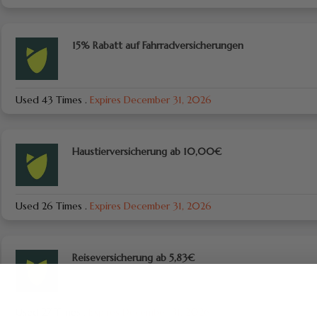
15% Rabatt auf Fahrradversicherungen
Used 43 Times
.
Expires December 31, 2026
Haustierversicherung ab 10,00€
Used 26 Times
.
Expires December 31, 2026
Reiseversicherung ab 5,83€
Used 27 Times
.
Expires December 31, 2026