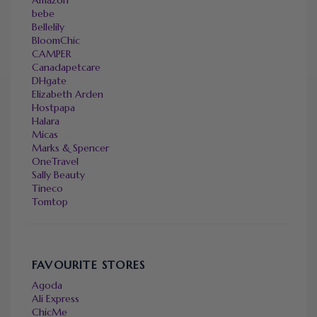
bebe
Bellelily
BloomChic
CAMPER
Canadapetcare
DHgate
Elizabeth Arden
Hostpapa
Halara
Micas
Marks & Spencer
OneTravel
Sally Beauty
Tineco
Tomtop
FAVOURITE STORES
Agoda
Ali Express
ChicMe