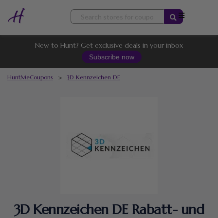
Skip
to
content
New to Hunt? Get exclusive deals in your inbox
Subscribe now
HuntMeCoupons
>
3D Kennzeichen DE
3D Kennzeichen DE Rabatt- und