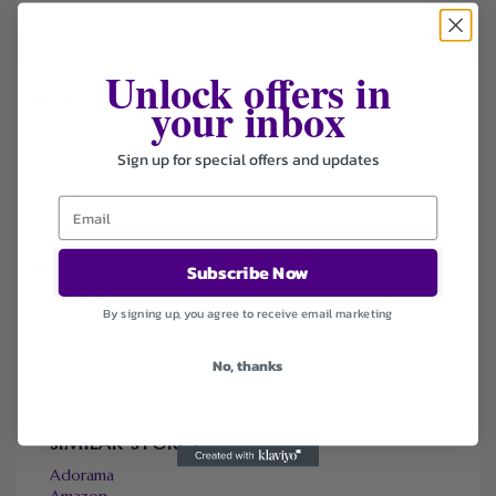
Unlock offers in
FILTER STORE
your inbox
Categories
Sign up for special offers and updates
Coupons
Deals
Sort by
Subscribe Now
Default
Newest
By signing up, you agree to receive email marketing
Popularity
Ending Soon
No, thanks
Expired
SIMILAR STORES
Adorama
Amazon