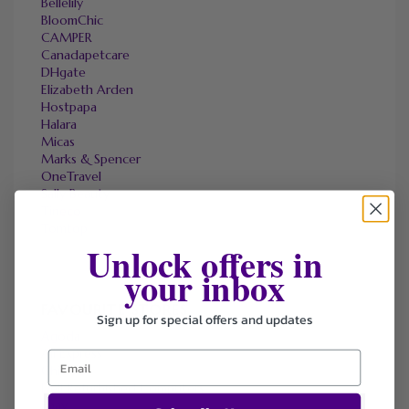
Bellelily
BloomChic
CAMPER
Canadapetcare
DHgate
Elizabeth Arden
Hostpapa
Halara
Micas
Marks & Spencer
OneTravel
Sally Beauty
Tineco
Tomtop
Unlock offers in
your inbox
FAVOURITE STORES
Sign up for special offers and updates
Agoda
Ali Express
ChicMe
Dell Refurbished Computers
Ebay