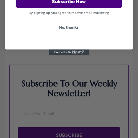
Subscribe Now
Envato
Hp
By signing up, you agree to receive email marketing
Jos A. Bank
Lenovo
No, thanks
Macys.com
Namecheap
Samsung
Walmart
Subscribe To Our Weekly
Newsletter!
SUBSCRIBE