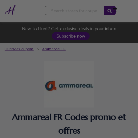
Skip
to
content
New to Hunt? Get exclusive deals in your inbox
Subscribe now
HuntMeCoupons
>
Ammareal FR
Ammareal FR Codes promo et
offres