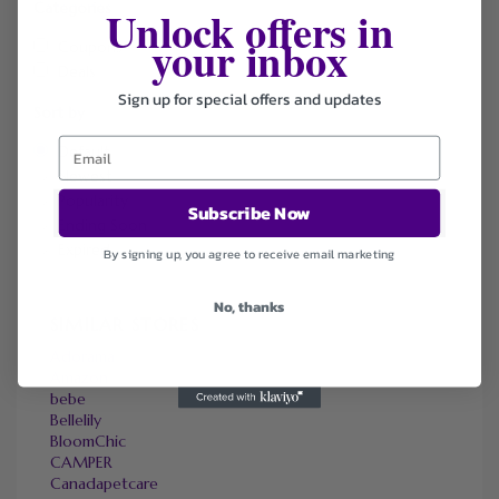
Categories
Unlock offers in
your inbox
Coupons
Deals
Sign up for special offers and updates
Sort by
Default
Newest
Popularity
Subscribe Now
Ending Soon
Expired
By signing up, you agree to receive email marketing
No, thanks
SIMILAR STORES
Adorama
Amazon
bebe
Bellelily
BloomChic
CAMPER
Canadapetcare