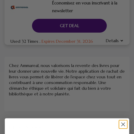
Économisez en vous inscrivant à la
newsletter
GET DEAL
Details
Used 32 Times
.
Expires December 31, 2026
Chez Ammareal, nous valorisons la revente des livres pour
leur donner une nouvelle vie. Notre application de rachat de
livres vous permet de libérer de l’espace chez vous tout en
contribuant à une consommation responsable. Une
démarche éthique et solidaire qui fait du bien à votre
bibliothèque et à notre planète.
FILTER STORE