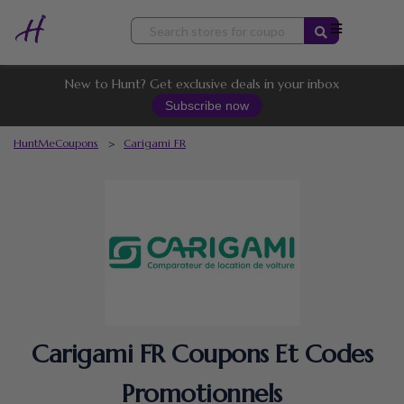
Skip
to
content
New to Hunt? Get exclusive deals in your inbox
Subscribe now
HuntMeCoupons
>
Carigami FR
Carigami FR Coupons Et Codes
Promotionnels