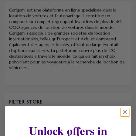
Carigami est une plateforme en ligne spécialisée dans la
location de voitures et l’autopartage. Il constitue un
comparateur complet regroupant les offres de plus de 40
000 agences de location de voitures dans le monde.
Carigami s’associe à de grandes sociétés de location
internationales, telles qu’Europcar et Avis, et comprend
également des agences locales, offrant un large éventail
d’options aux clients. La plateforme couvre plus de 170
destinations à travers le monde, ce qui en fait un choix
polyvalent pour les voyageurs à la recherche de location de
véhicules.
FILTER STORE
Categories
Coupons
Unlock offers in
Deals