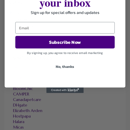
your inbox
Sort by
Sign up for special offers and updates
Default
Newest
Popularity
Ending Soon
Expired
Subscribe Now
By signing up, you agree to receive email marketing
SIMILAR STORES
Adorama
No, thanks
Amazon
bebe
Bellelily
BloomChic
CAMPER
Canadapetcare
DHgate
Elizabeth Arden
Hostpapa
Halara
Micas