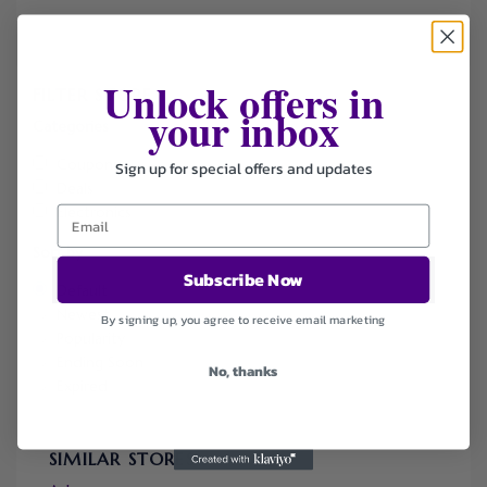
Unlock offers in
FILTER STORE
your inbox
Categories
Coupons
Sign up for special offers and updates
Deals
Electronics
Sort by
Subscribe Now
Default
Newest
By signing up, you agree to receive email marketing
Popularity
Ending Soon
No, thanks
Expired
SIMILAR STORES