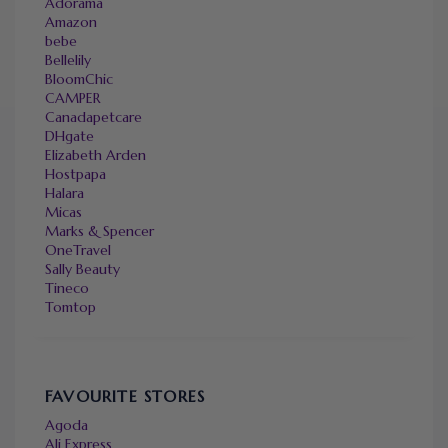
Adorama
Amazon
bebe
Bellelily
BloomChic
CAMPER
Canadapetcare
DHgate
Elizabeth Arden
Hostpapa
Halara
Micas
Marks & Spencer
OneTravel
Sally Beauty
Tineco
Tomtop
FAVOURITE STORES
Agoda
Ali Express