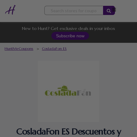
Skip
to
content
New to Hunt? Get exclusive deals in your inbox
Subscribe now
HuntMeCoupons
>
CosladaFon ES
CosladaFon ES Descuentos y