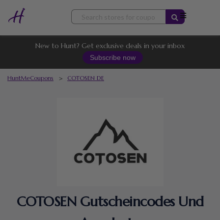
Skip
to
content
New to Hunt? Get exclusive deals in your inbox
Subscribe now
HuntMeCoupons
>
COTOSEN DE
COTOSEN Gutscheincodes Und