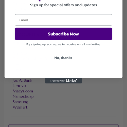
Tineco
Sign up for special offers and updates
Tomtop
Subscribe Now
FAVOURITE STORES
Agoda
By signing up, you agree to receive email marketing
Ali Express
ChicMe
No, thanks
Dell Refurbished Computers
Ebay
Envato
Hp
Jos A. Bank
Lenovo
Macys.com
Namecheap
Samsung
Walmart