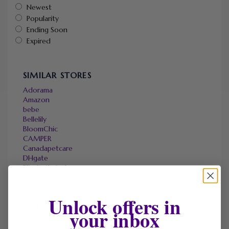
Newest
Popularity
Ending Soon
Expired
SIMILAR STORES
Adorama
Amazon
bebe
Bellelily
BloomChic
CAMPER
Canadapetcare
DHgate
Elizabeth Arden
Hostpapa
Halara
Unlock offers in
Micas
Marks & Spencer
your inbox
OneTravel
Sally Beauty