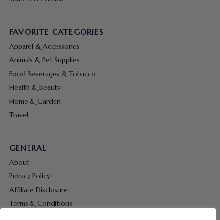
FAVORITE CATEGORIES
Apparel & Accessories
Animals & Pet Supplies
Food Beverages & Tobacco
Health & Beauty
Home & Garden
Travel
GENERAL
About
Privacy Policy
Affiliate Disclosure
Terms & Conditions
Contact Us