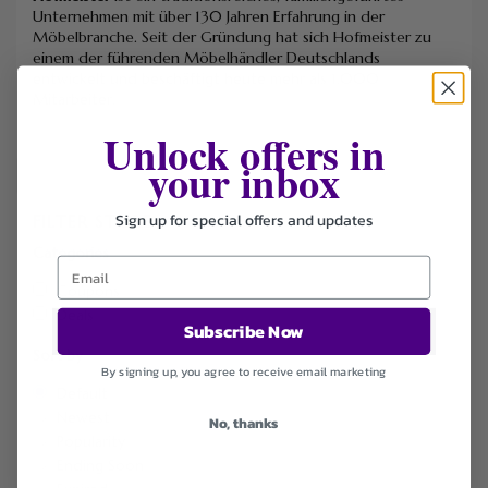
Unternehmen mit über 130 Jahren Erfahrung in der
Möbelbranche. Seit der Gründung hat sich Hofmeister zu
einem der führenden Möbelhändler Deutschlands
entwickelt und beschäftigt heute mehr als 1.000
Mitarbeiter.
Unlock offers in
your inbox
Sign up for special offers and updates
FILTER STORE
Categories
Coupons
Deals
Subscribe Now
Sort by
By signing up, you agree to receive email marketing
Default
Newest
No, thanks
Popularity
Ending Soon