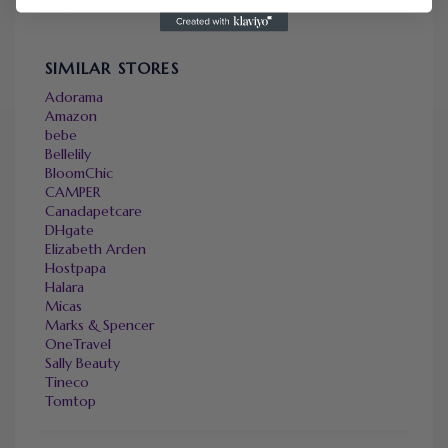
Expired
SIMILAR STORES
Adorama
Amazon
bebe
Bellelily
BloomChic
CAMPER
Canadapetcare
DHgate
Elizabeth Arden
Hostpapa
Halara
Micas
Marks & Spencer
OneTravel
Sally Beauty
Tineco
Tomtop