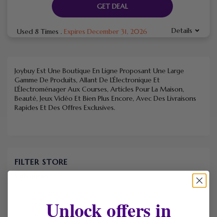
GET DEAL
Details
Used 8 Times
.
Expires December 31, 2026
Joybuy Est Une Boutique En Ligne Proposant Une Large
Gamme De Produits, Allant De L’Électronique Et
L’Électroménager Aux Courses, Articles Pour La Maison,
Beauté, Jeux Vidéo Et Bien Plus Encore, Avec Des Livraisons
Rapides Et Des Offres Exclusives.
FILTER STORE
Categories
Coupons
Unlock offers in
Deals
Free Shipping