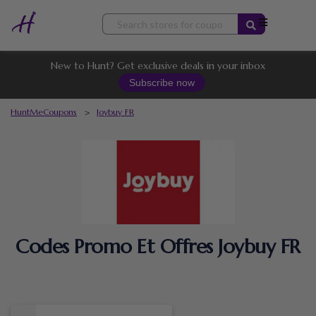
Skip
to
content
New to Hunt? Get exclusive deals in your inbox
Subscribe now
HuntMeCoupons
>
Joybuy FR
Codes Promo Et Offres Joybuy FR