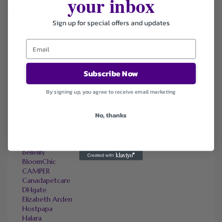
your inbox
Sort by
Sign up for special offers and updates
Default
Newest
Popularity
Ending Soon
Subscribe Now
Expired
By signing up, you agree to receive email marketing
SIMILAR STORES
No, thanks
Adorama
Amazon
bebe
Bellelily
BloomChic
CAMPER
Canadapetcare
DHgate
Elizabeth Arden
Hostpapa
Halara