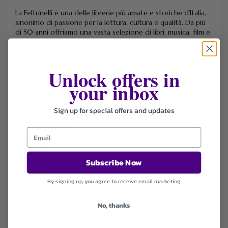
La Feltrinelli è una delle librerie più amate e storiche d’Italia,
sinonimo di passione per la lettura, cultura e qualità. Da più
di 50 anni offriamo una vasta selezione di libri, musica, film e
articoli di cancelleria, per soddisfare tutte le esigenze degli
appassionati e dei lettori più esigenti. Siamo un punto di
riferimento per chi cerca novità editoriali, bestseller, opere
Unlock offers in
classiche e molto altro.
your inbox
Sign up for special offers and updates
FILTER STORE
Categories
Coupons
Subscribe Now
Deals
By signing up, you agree to receive email marketing
Sort by
No, thanks
Default
Newest