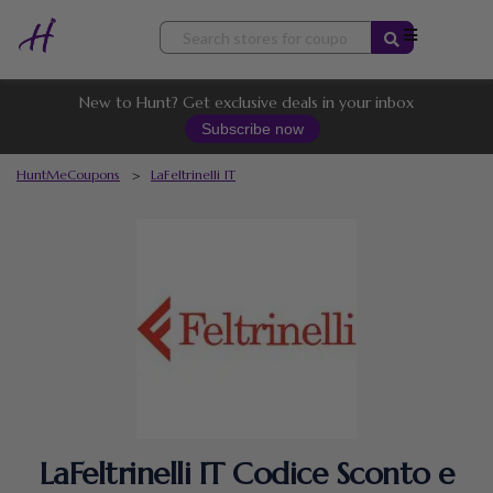
Skip
to
content
New to Hunt? Get exclusive deals in your inbox
Subscribe now
HuntMeCoupons
>
LaFeltrinelli IT
LaFeltrinelli IT Codice Sconto e