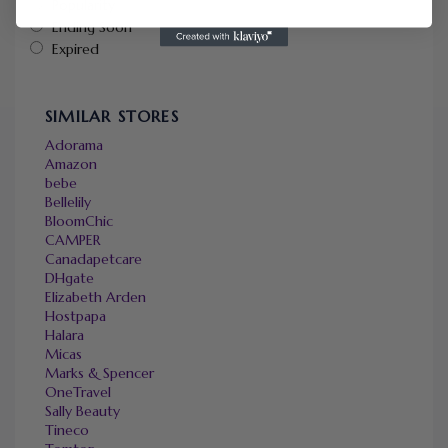
Popularity
Ending Soon
Expired
SIMILAR STORES
Adorama
Amazon
bebe
Bellelily
BloomChic
CAMPER
Canadapetcare
DHgate
Elizabeth Arden
Hostpapa
Halara
Micas
Marks & Spencer
OneTravel
Sally Beauty
Tineco