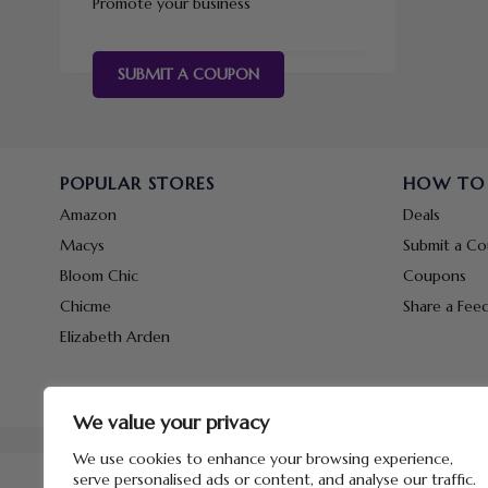
Promote your business
SUBMIT A COUPON
POPULAR STORES
HOW TO
Amazon
Deals
Macys
Submit a C
Bloom Chic
Coupons
Chicme
Share a Fee
Elizabeth Arden
We value your privacy
We use cookies to enhance your browsing experience,
serve personalised ads or content, and analyse our traffic.