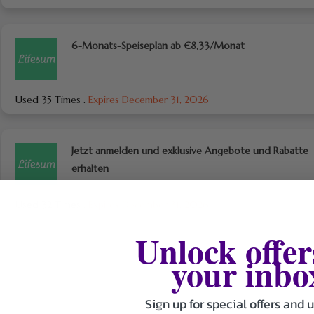
6-Monats-Speiseplan ab €8,33/Monat
Used 35 Times
.
Expires December 31, 2026
Jetzt anmelden und exklusive Angebote und Rabatte
erhalten
Used 32 Times
.
Expires December 31, 2026
Unlock offer
your inbo
Sign up for special offers and 