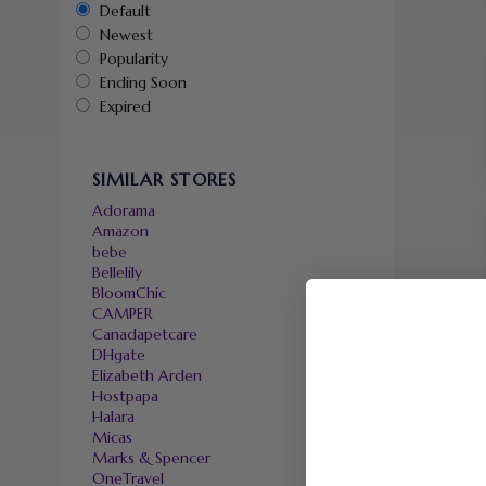
Default
Newest
Popularity
Ending Soon
Expired
SIMILAR STORES
Adorama
Amazon
bebe
Bellelily
BloomChic
CAMPER
Canadapetcare
DHgate
Elizabeth Arden
Hostpapa
Halara
Micas
Marks & Spencer
OneTravel