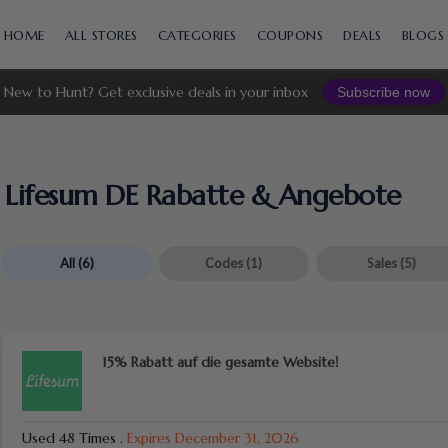
Skip
to
HOME
ALL STORES
CATEGORIES
COUPONS
DEALS
BLOGS
content
New to Hunt? Get exclusive deals in your inbox
Subscribe now
Lifesum DE Rabatte & Angebote
All
(6)
Codes
(1)
Sales
(5)
15% Rabatt auf die gesamte Website!
Used 48 Times
.
Expires December 31, 2026