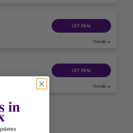
GET DEAL
Details
GET DEAL
Details
s in
x
updates