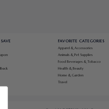
 SAVE
FAVORITE CATEGORIES
Apparel & Accessories
oupon
Animals & Pet Supplies
Food Beverages & Tobacco
dback
Health & Beauty
Home & Garden
Travel