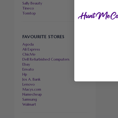
Sally Beauty
Tineco
Tomtop
FAVOURITE STORES
Agoda
Ali Express
ChicMe
Dell Refurbished Computers
Ebay
Envato
Hp
Jos A. Bank
Lenovo
Macys.com
Namecheap
Samsung
Walmart