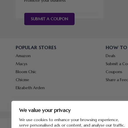
Promote your business
SUBMIT A COUPON
POPULAR STORES
HOW TO
Amazon
Deals
Macys
Submit a C
Bloom Chic
Coupons
Chicme
Share a Fee
Elizabeth Arden
We value your privacy
We use cookies to enhance your browsing experience,
serve personalised ads or content, and analyse our traffic.