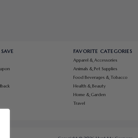
 SAVE
FAVORITE CATEGORIES
Apparel & Accessories
oupon
Animals & Pet Supplies
Food Beverages & Tobacco
dback
Health & Beauty
Home & Garden
Travel