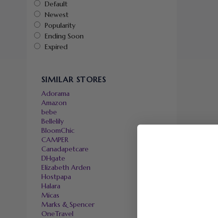
Default
Newest
Popularity
Ending Soon
Expired
SIMILAR STORES
Adorama
Amazon
bebe
Bellelily
BloomChic
CAMPER
Canadapetcare
DHgate
Elizabeth Arden
Hostpapa
Halara
Micas
Marks & Spencer
OneTravel