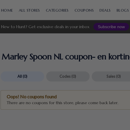
Skip
to
HOME
ALL STORES
CATEGORIES
COUPONS
DEALS
BLOGS
content
New to Hunt? Get exclusive deals in your inbox
Subscribe now
Marley Spoon NL coupon- en korti
All
(0)
Codes
(0)
Sales
(0)
Oops! No coupons found
There are no coupons for this store, please come back later.