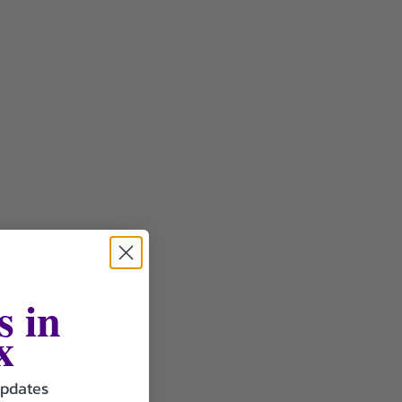
s in
x
updates