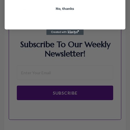
Samsung
No, thanks
Walmart
Subscribe To Our Weekly
Newsletter!
SUBSCRIBE