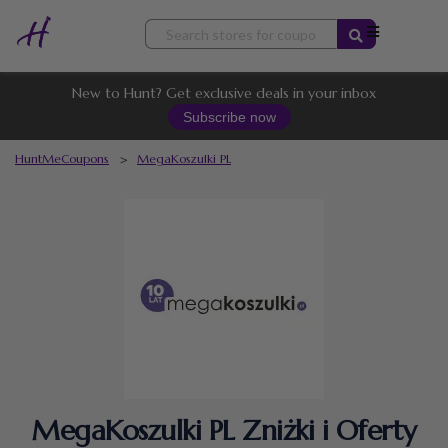
Skip
to
content
New to Hunt? Get exclusive deals in your inbox
Subscribe now
HuntMeCoupons
>
MegaKoszulki PL
MegaKoszulki PL Zniżki i Oferty