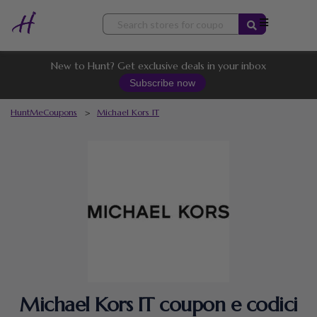
Skip
to
content
New to Hunt? Get exclusive deals in your inbox
Subscribe now
HuntMeCoupons
>
Michael Kors IT
Michael Kors IT coupon e codici