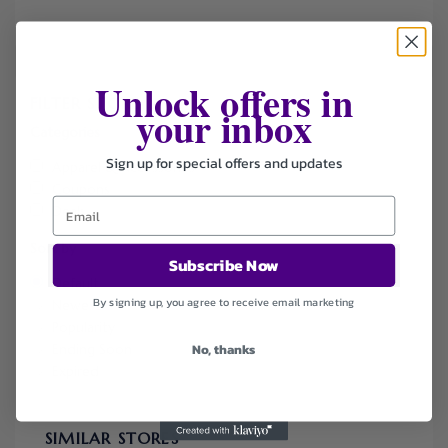
Unlock offers in
FILTER STORE
your inbox
Categories
Sign up for special offers and updates
Apparel & Accessories
Coupons
Deals
Sort by
Subscribe Now
Default
By signing up, you agree to receive email marketing
Newest
Popularity
No, thanks
Ending Soon
Expired
SIMILAR STORES