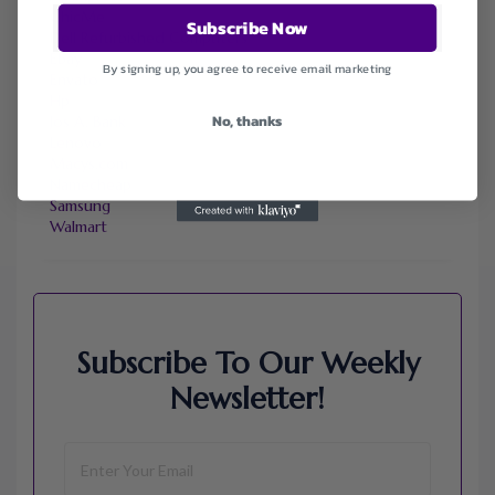
ChicMe
Subscribe Now
Dell Refurbished Computers
Ebay
By signing up, you agree to receive email marketing
Envato
Hp
No, thanks
Jos A. Bank
Lenovo
Macys.com
Namecheap
Samsung
Walmart
Subscribe To Our Weekly
Newsletter!