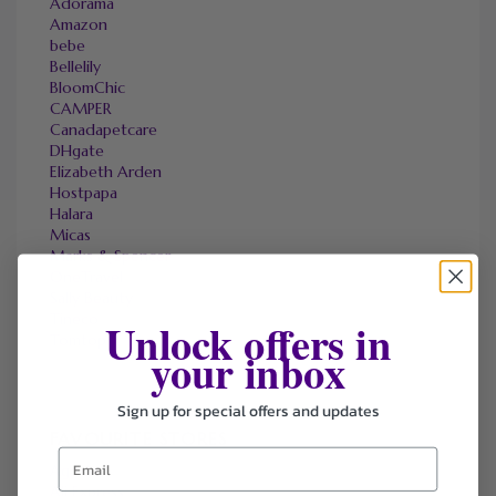
Adorama
Amazon
bebe
Bellelily
BloomChic
CAMPER
Canadapetcare
DHgate
Elizabeth Arden
Hostpapa
Halara
Micas
Marks & Spencer
OneTravel
Sally Beauty
Tineco
Unlock offers in
Tomtop
your inbox
Sign up for special offers and updates
FAVOURITE STORES
Agoda
Ali Express