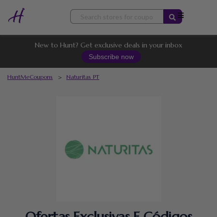
Skip
to
content
New to Hunt? Get exclusive deals in your inbox
Subscribe now
HuntMeCoupons
>
Naturitas PT
Ofertas Exclusivas E Códigos