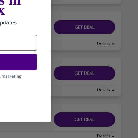
x
updates
GET DEAL
Details
GET DEAL
l marketing
Details
GET DEAL
Details