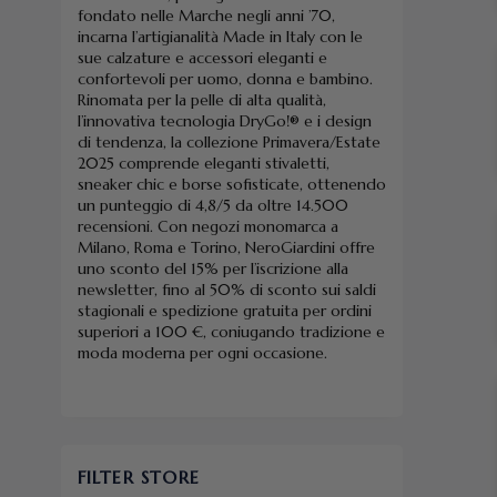
fondato nelle Marche negli anni ’70,
incarna l’artigianalità Made in Italy con le
sue calzature e accessori eleganti e
confortevoli per uomo, donna e bambino.
Rinomata per la pelle di alta qualità,
l’innovativa tecnologia DryGo!® e i design
di tendenza, la collezione Primavera/Estate
2025 comprende eleganti stivaletti,
sneaker chic e borse sofisticate, ottenendo
un punteggio di 4,8/5 da oltre 14.500
recensioni. Con negozi monomarca a
Milano, Roma e Torino, NeroGiardini offre
uno sconto del 15% per l’iscrizione alla
newsletter, fino al 50% di sconto sui saldi
stagionali e spedizione gratuita per ordini
superiori a 100 €, coniugando tradizione e
moda moderna per ogni occasione.
FILTER STORE