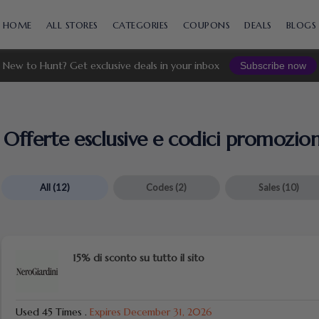
Skip
to
HOME
ALL STORES
CATEGORIES
COUPONS
DEALS
BLOGS
content
New to Hunt? Get exclusive deals in your inbox
Subscribe now
Offerte esclusive e codici promozion
All
(12)
Codes
(2)
Sales
(10)
15% di sconto su tutto il sito
Used 45 Times
.
Expires December 31, 2026