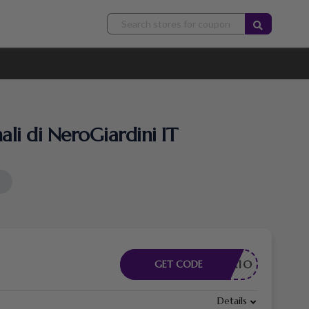
ali di NeroGiardini IT
CESSARIO
GET CODE
Details