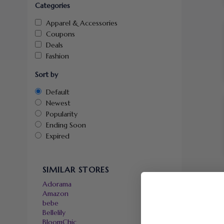
Categories
Apparel & Accessories
Coupons
Deals
Fashion
Sort by
Default
Newest
Popularity
Ending Soon
Expired
SIMILAR STORES
Adorama
Amazon
bebe
Bellelily
BloomChic