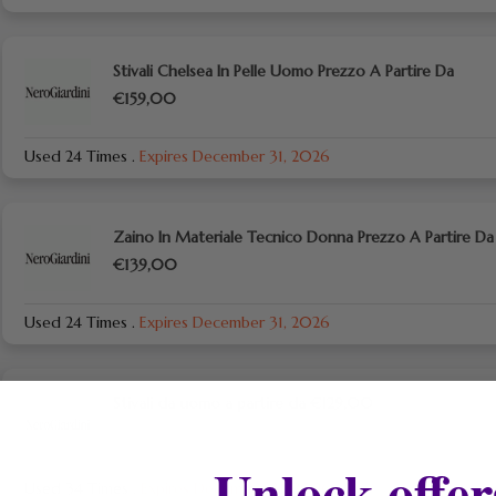
Stivali Chelsea In Pelle Uomo Prezzo A Partire Da
€159,00
Used 24 Times
.
Expires December 31, 2026
Zaino In Materiale Tecnico Donna Prezzo A Partire Da
€139,00
Used 24 Times
.
Expires December 31, 2026
Stivali da uomo a partire da €129,00
Unlock offer
Used 34 Times
.
Expires December 31, 2026