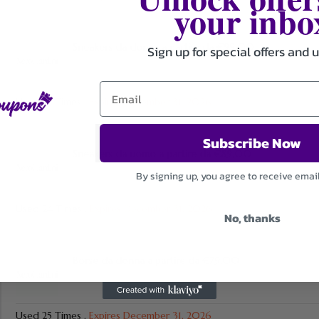
your inbo
Sneakers da donna a partire da €99,00
Sign up for special offers and 
Used 22 Times
.
Expires December 31, 2026
Subscribe Now
Sneakers da uomo a partire da €89,00
By signing up, you agree to receive emai
Used 24 Times
.
Expires December 31, 2026
No, thanks
Borse da donna a partire da €79,00
Used 25 Times
.
Expires December 31, 2026