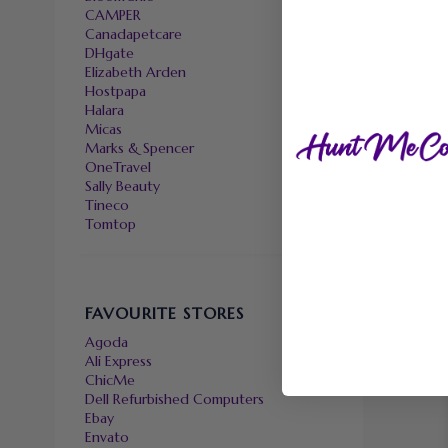
CAMPER
Canadapetcare
DHgate
Elizabeth Arden
Hostpapa
Halara
Micas
Marks & Spencer
OneTravel
Sally Beauty
Tineco
Tomtop
FAVOURITE STORES
Agoda
Ali Express
ChicMe
Dell Refurbished Computers
Ebay
Envato