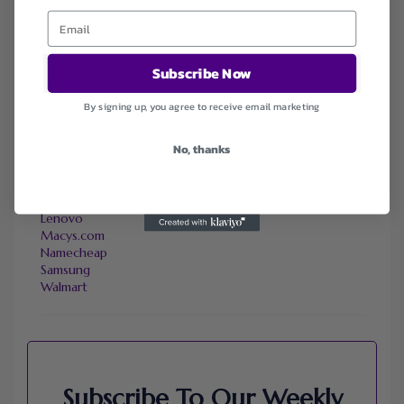
FAVOURITE STORES
Subscribe Now
Agoda
Ali Express
By signing up, you agree to receive email marketing
ChicMe
Dell Refurbished Computers
No, thanks
Ebay
Envato
Hp
Jos A. Bank
Lenovo
Macys.com
Namecheap
Samsung
Walmart
Subscribe To Our Weekly