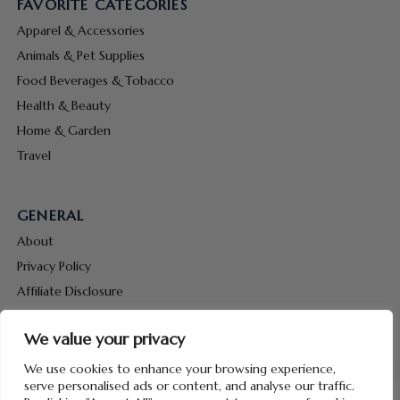
FAVORITE CATEGORIES
Apparel & Accessories
Animals & Pet Supplies
Food Beverages & Tobacco
Health & Beauty
Home & Garden
Travel
GENERAL
About
Privacy Policy
Affiliate Disclosure
Terms & Conditions
We value your privacy
Contact Us
We use cookies to enhance your browsing experience,
serve personalised ads or content, and analyse our traffic.