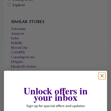
Expired
SIMILAR STORES
Adorama
Amazon
bebe
Bellelily
BloomChic
CAMPER
Canadapetcare
DHgate
Elizabeth Arden
Hostpapa
Halara
Micas
Marks & Spencer
Unlock offers in
OneTravel
your inbox
Sally Beauty
Tineco
Tomtop
Sign up for special offers and updates