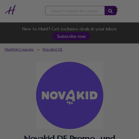
Skip
to
content
New to Hunt? Get exclusive deals in your inbox
Subscribe now
HuntMeCoupons
>
Novakid DE
Novakid DE Promo- und