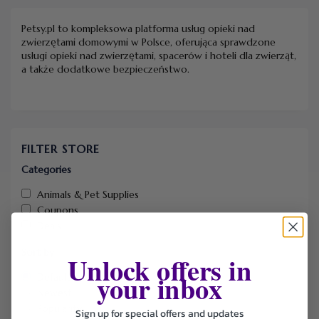
Petsy.pl to kompleksowa platforma usług opieki nad
zwierzętami domowymi w Polsce, oferująca sprawdzone
usługi opieki nad zwierzętami, spacerów i hoteli dla zwierząt,
a także dodatkowe bezpieczeństwo.
FILTER STORE
Categories
Animals & Pet Supplies
Coupons
Deals
Sort by
Unlock offers in
your inbox
Default
Newest
Popularity
Sign up for special offers and updates