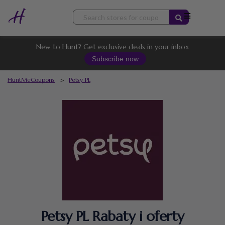
Skip
to
content
New to Hunt? Get exclusive deals in your inbox
Subscribe now
HuntMeCoupons
>
Petsy PL
Petsy PL Rabaty i oferty