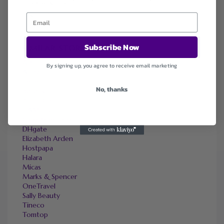
Ending Soon
Expired
Subscribe Now
SIMILAR STORES
Adorama
By signing up, you agree to receive email marketing
Amazon
bebe
No, thanks
Bellelily
BloomChic
CAMPER
Canadapetcare
DHgate
Elizabeth Arden
Hostpapa
Halara
Micas
Marks & Spencer
OneTravel
Sally Beauty
Tineco
Tomtop