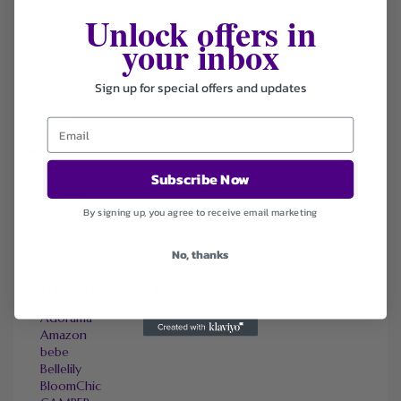
Unlock offers in
Categories
your inbox
Coupons
Deals
Sign up for special offers and updates
Office Supplies
Sort by
Default
Newest
Subscribe Now
Popularity
Ending Soon
By signing up, you agree to receive email marketing
Expired
No, thanks
SIMILAR STORES
Adorama
Amazon
bebe
Bellelily
BloomChic