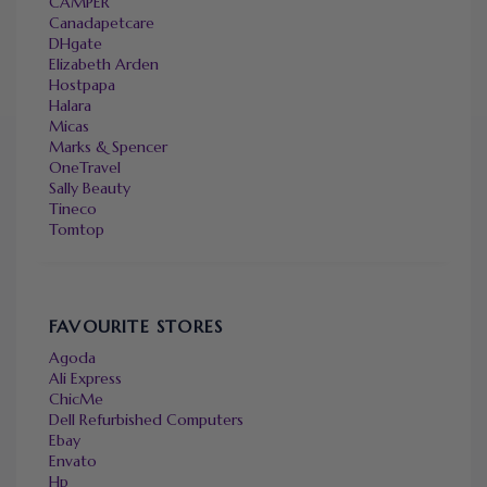
CAMPER
Canadapetcare
DHgate
Elizabeth Arden
Hostpapa
Halara
Micas
Marks & Spencer
OneTravel
Sally Beauty
Tineco
Tomtop
FAVOURITE STORES
Agoda
Ali Express
ChicMe
Dell Refurbished Computers
Ebay
Envato
Hp