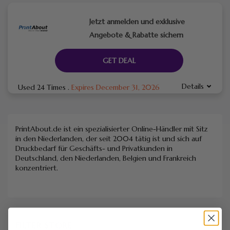
Jetzt anmelden und exklusive
Angebote & Rabatte sichern
GET DEAL
Details
Used 24 Times
.
Expires December 31, 2026
PrintAbout.de ist ein spezialisierter Online-Händler mit Sitz
in den Niederlanden, der seit 2004 tätig ist und sich auf
Druckbedarf für Geschäfts- und Privatkunden in
Deutschland, den Niederlanden, Belgien und Frankreich
konzentriert.
FILTER STORE