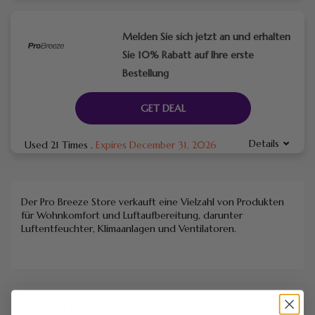
Melden Sie sich jetzt an und erhalten
Sie 10% Rabatt auf Ihre erste
Bestellung
GET DEAL
Details
Used 21 Times
.
Expires December 31, 2026
Der Pro Breeze Store verkauft eine Vielzahl von Produkten
für Wohnkomfort und Luftaufbereitung, darunter
Luftentfeuchter, Klimaanlagen und Ventilatoren.
FILTER STORE