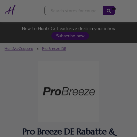
Skip
to
content
New to Hunt? Get exclusive deals in your inbox
Subscribe now
HuntMeCoupons
>
Pro Breeze DE
Pro Breeze DE Rabatte &