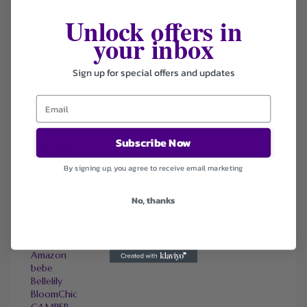
Categories
Unlock offers in
your inbox
Coupons
Deals
Electronics
Sign up for special offers and updates
Sort by
Default
Newest
Subscribe Now
Popularity
Ending Soon
By signing up, you agree to receive email marketing
Expired
No, thanks
SIMILAR STORES
Adorama
Amazon
bebe
Bellelily
BloomChic
CAMPER