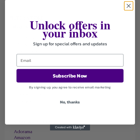
FILTER STORE
Unlock offers in
your inbox
Categories
Coupons
Sign up for special offers and updates
Deals
Electronics
Sort by
Default
Subscribe Now
Newest
By signing up, you agree to receive email marketing
Popularity
Ending Soon
Expired
No, thanks
SIMILAR STORES
Adorama
Amazon