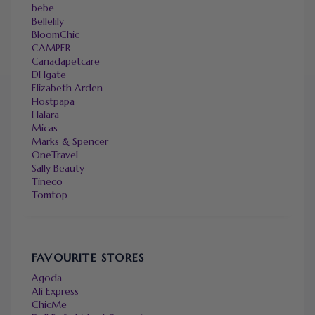
bebe
Bellelily
BloomChic
CAMPER
Canadapetcare
DHgate
Elizabeth Arden
Hostpapa
Halara
Micas
Marks & Spencer
OneTravel
Sally Beauty
Tineco
Tomtop
FAVOURITE STORES
Agoda
Ali Express
ChicMe