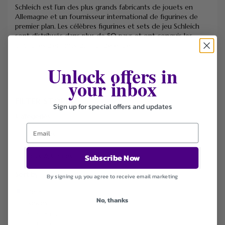
Schleich est l’un des plus grands fabricants de jouets en
Allemagne et un fournisseur international de figurines de
premier plan. Les célèbres figurines et sets de jeu Schleich
sont distribués dans plus de 50 pays et ont conquis les
chambres d’enfants du monde entier.
Unlock offers in
your inbox
FILTER STORE
Sign up for special offers and updates
Categories
Coupons
Deals
Toys & Games
Subscribe Now
Sort by
By signing up, you agree to receive email marketing
Default
No, thanks
Newest
Popularity
Ending Soon