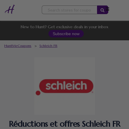
Skip
to
content
New to Hunt? Get exclusive deals in your inbox
Subscribe now
HuntMeCoupons
>
Schleich FR
Réductions et offres Schleich FR