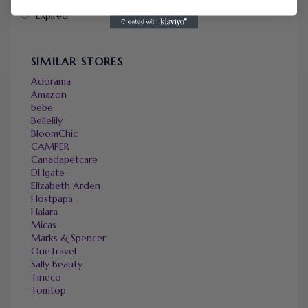
Expired
SIMILAR STORES
Adorama
Amazon
bebe
Bellelily
BloomChic
CAMPER
Canadapetcare
DHgate
Elizabeth Arden
Hostpapa
Halara
Micas
Marks & Spencer
OneTravel
Sally Beauty
Tineco
Tomtop