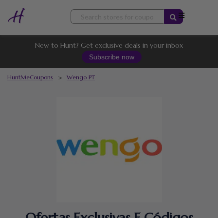
Skip
to
content
New to Hunt? Get exclusive deals in your inbox
Subscribe now
HuntMeCoupons
>
Wengo PT
Ofertas Exclusivas E Códigos