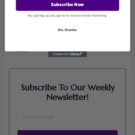
Subscribe Now
Ebay
Envato
By signing up, you agree to receive email marketing
Hp
Jos A. Bank
Lenovo
No, thanks
Macys.com
Namecheap
Samsung
Walmart
Subscribe To Our Weekly
Newsletter!