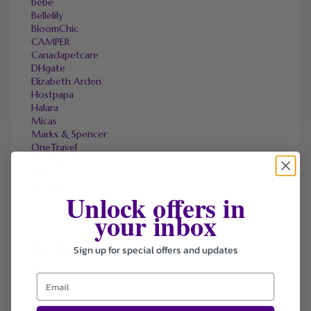
bebe
Bellelily
BloomChic
CAMPER
Canadapetcare
DHgate
Elizabeth Arden
Hostpapa
Halara
Micas
Marks & Spencer
OneTravel
Sally Beauty
Tineco
Tomtop
Unlock offers in
your inbox
FAVOURITE STORES
Sign up for special offers and updates
Agoda
Ali Express
ChicMe
Dell Refurbished Computers