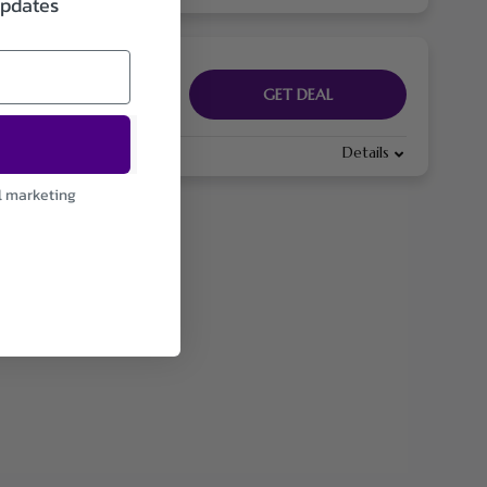
updates
GET DEAL
Details
l marketing