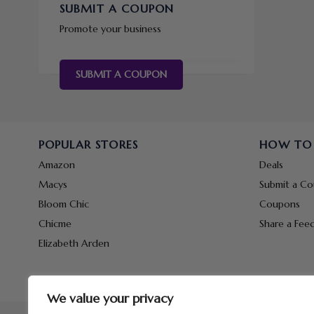
SUBMIT A COUPON
Promote your business
SUBMIT A COUPON
POPULAR STORES
HOW TO
Amazon
Deals
Macys
Submit a C
Bloom Chic
Coupons
Chicme
Share a Fee
Elizabeth Arden
We value your privacy