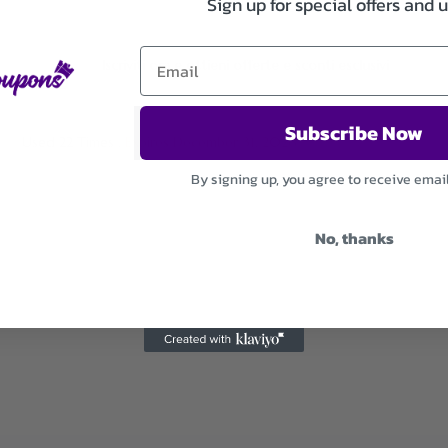
Sign up for special offers and 
Iscriviti ora e ottieni offerte e sconti esclusivi
Subscribe Now
Used 22 Times
.
Expires December 31, 2026
By signing up, you agree to receive emai
No, thanks