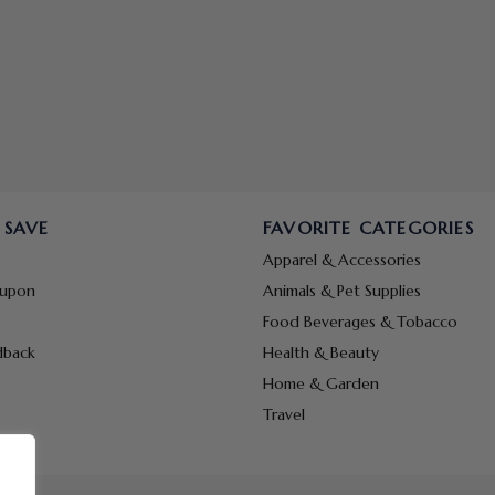
 SAVE
FAVORITE CATEGORIES
Apparel & Accessories
oupon
Animals & Pet Supplies
Food Beverages & Tobacco
dback
Health & Beauty
Home & Garden
Travel