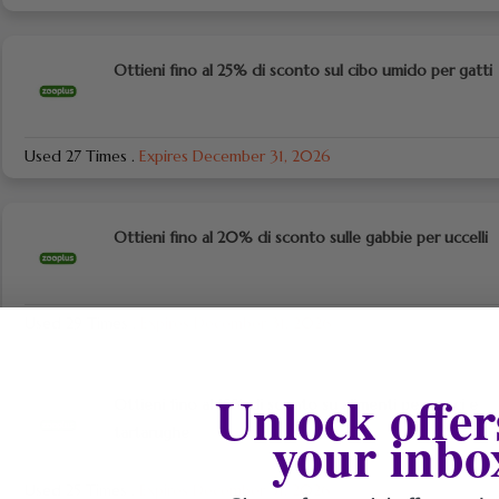
Ottieni fino al 25% di sconto sul cibo umido per gatti
Used 27 Times
.
Expires December 31, 2026
Ottieni fino al 20% di sconto sulle gabbie per uccelli
Used 29 Times
.
Expires December 31, 2026
Unlock offer
Ottieni fino al 15% di sconto su alimenti per pesci e
your inbo
tartarughe
Used 25 Times
.
Expires December 31, 2026