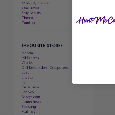
Marks & Spencer
OneTravel
Sally Beauty
Tineco
Tomtop
FAVOURITE STORES
Agoda
Ali Express
ChicMe
Dell Refurbished Computers
Ebay
Envato
Hp
Jos A. Bank
Lenovo
Macys.com
Namecheap
Samsung
Walmart