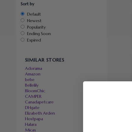
Sort by
Default
Newest
Popularity
Ending Soon
Expired
SIMILAR STORES
Adorama
Amazon
bebe
Bellelily
BloomChic
CAMPER
Canadapetcare
DHgate
Elizabeth Arden
Hostpapa
Halara
Micas