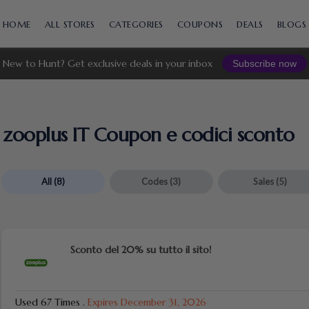
Skip
to
HOME
ALL STORES
CATEGORIES
COUPONS
DEALS
BLOGS
content
New to Hunt? Get exclusive deals in your inbox
Subscribe now
zooplus IT Coupon e codici sconto
All
(8)
Codes
(3)
Sales
(5)
Sconto del 20% su tutto il sito!
Used 67 Times
.
Expires December 31, 2026