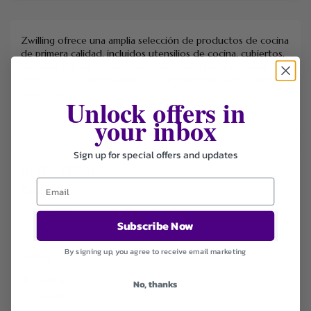
Zwilling ofrece una amplia selección de productos de cocina
de primera calidad, incluidos utensilios de cocina, cubiertos,
herramientas de cocina y más, conocidos por su calidad,
innovación y funcionalidad, y es un especialista en cocinas
modernas.
Unlock offers in
your inbox
Sign up for special offers and updates
FILTER STORE
Categories
Coupons
Subscribe Now
Deals
By signing up, you agree to receive email marketing
Sort by
Default
No, thanks
Newest
Popularity