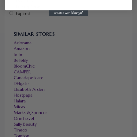
Ending Soon
Expired
SIMILAR STORES
Adorama
Amazon
bebe
Bellelily
BloomChic
CAMPER
Canadapetcare
DHgate
Elizabeth Arden
Hostpapa
Halara
Micas
Marks & Spencer
OneTravel
Sally Beauty
Tineco
Tomtop