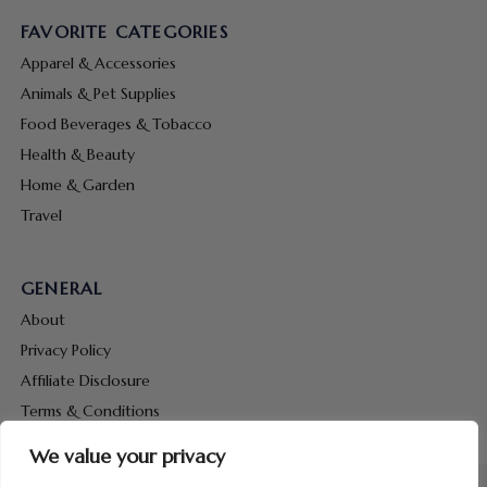
FAVORITE CATEGORIES
Apparel & Accessories
Animals & Pet Supplies
Food Beverages & Tobacco
Health & Beauty
Home & Garden
Travel
GENERAL
About
Privacy Policy
Affiliate Disclosure
Terms & Conditions
Contact Us
We value your privacy