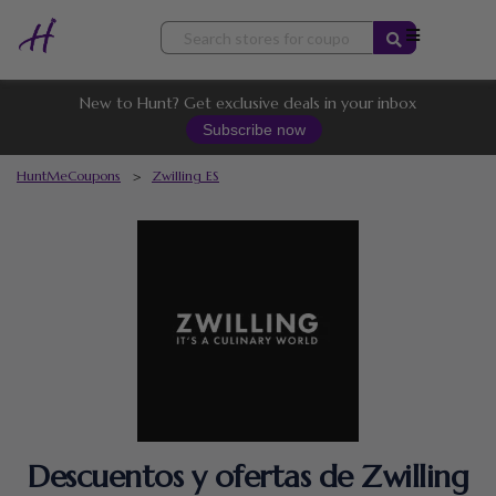
Skip
to
content
New to Hunt? Get exclusive deals in your inbox
Subscribe now
HuntMeCoupons
>
Zwilling ES
Descuentos y ofertas de Zwilling